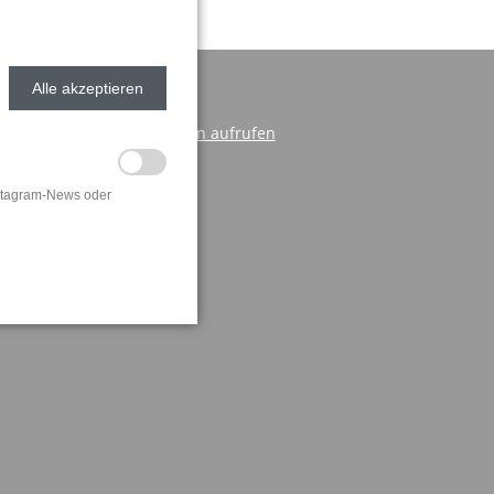
Alle akzeptieren
Rechtliche Hinweise
Cookie Einstellungen aufrufen
Impressum
Instagram-News oder
Datenschutz