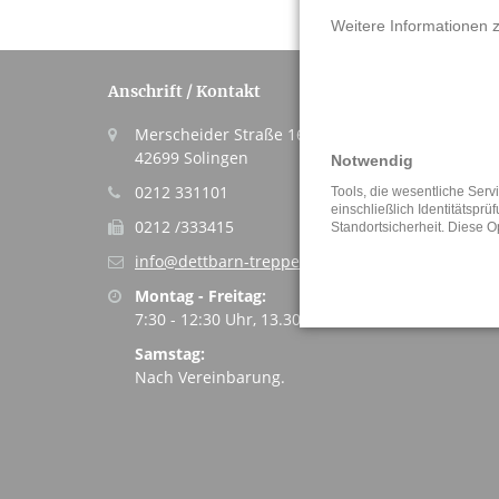
Weitere Informationen z
Anschrift / Kontakt
Merscheider Straße 160/162
42699 Solingen
Notwendig
0212 331101
Tools, die wesentliche Ser
einschließlich Identitätsprü
0212 /333415
Standortsicherheit. Diese O
info@dettbarn-treppen.de
Montag - Freitag:
7:30 - 12:30 Uhr, 13.30 bis 16:30 Uhr
Samstag:
Nach Vereinbarung.