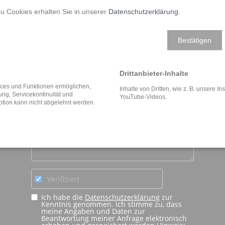
u Cookies erhalten Sie in unserer
Datenschutzerklärung
.
Bestätigen
Schnellkontakt
Ihr Name
*
Drittanbieter-Inhalte
Ihre E-Mail Adresse
*
vices und Funktionen ermöglichen,
Inhalte von Dritten, wie z. B. unsere 
fung, Servicekontinuität und
YouTube-Videos.
ption kann nicht abgelehnt werden.
Ihre Nachricht
*
Verifiziert
Ich habe die
Datenschutzerklärung
zur
Kenntnis genommen. Ich stimme zu, dass
meine Angaben und Daten zur
Beantwortung meiner Anfrage elektronisch