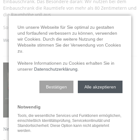
Einbauschrank. Das Besondere daran: Wir nutzen bei dem
Einbauschrank die Raumtiefe von mehr als 80 Zentimetern und
die Raumhöhe voll aus.
So entsteht Platz - und eine tolle Optik des ganzen Raumes!
Um unsere Webseite für Sie optimal zu gestalten
und fortlaufend verbessern zu können, verwenden
wir Cookies. Durch die weitere Nutzung der
Weiterlesen …
Webseite stimmen Sie der Verwendung von Cookies
zu.
Weitere Informationen zu Cookies erhalten Sie in
unserer
Datenschutzerklärung
.
Bestätigen
Alle akzeptieren
Notwendig
Tools, die wesentliche Services und Funktionen ermöglichen,
einschließlich Identitätsprüfung, Servicekontinuität und
Standortsicherheit. Diese Option kann nicht abgelehnt
Neues Puppentheater für Solinger Kita
werden.