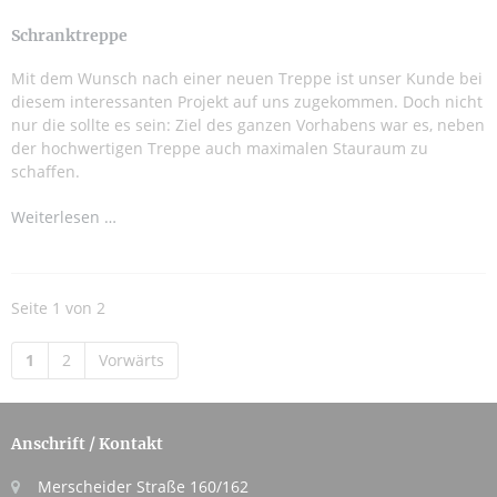
Schranktreppe
Mit dem Wunsch nach einer neuen Treppe ist unser Kunde bei
diesem interessanten Projekt auf uns zugekommen. Doch nicht
nur die sollte es sein: Ziel des ganzen Vorhabens war es, neben
der hochwertigen Treppe auch maximalen Stauraum zu
schaffen.
Weiterlesen …
Seite 1 von 2
1
2
Vorwärts
Anschrift / Kontakt
Merscheider Straße 160/162