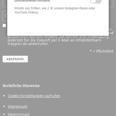
Drittanbieter-Inhalte
Inhalte von Dritten, wie z. B. unsere Instagram-News oder
YouTube-Videos.
Verifizierung läuft...
Ich habe die
Datenschutzerklärung
zur Kenntnis
genommen. Ich stimme zu, dass meine Angaben und Daten
zur Beantwortung meiner Anfrage elektronisch erhoben und
gespeichert werden.Hinweis: Sie können Ihre Einwilligung
jederzeit für die Zukunft per E-Mail an info@dettbarn-
treppen.de widerrufen.
* = Pflichtfeld
ABSENDEN
Rechtliche Hinweise
Cookie Einstellungen aufrufen
Impressum
Datenschutz