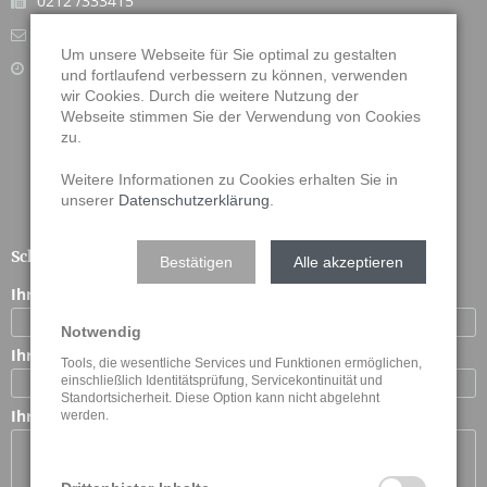
0212 /333415
info@dettbarn-treppen.de
Um unsere Webseite für Sie optimal zu gestalten
Montag - Freitag:
und fortlaufend verbessern zu können, verwenden
7:30 - 12:30 Uhr, 13.30 bis 16:30 Uhr
wir Cookies. Durch die weitere Nutzung der
Webseite stimmen Sie der Verwendung von Cookies
Samstag:
zu.
Nach Vereinbarung.
Weitere Informationen zu Cookies erhalten Sie in
unserer
Datenschutzerklärung
.
Schnellkontakt
Bestätigen
Alle akzeptieren
Ihr Name
*
Notwendig
Ihre E-Mail Adresse
*
Tools, die wesentliche Services und Funktionen ermöglichen,
einschließlich Identitätsprüfung, Servicekontinuität und
Standortsicherheit. Diese Option kann nicht abgelehnt
Ihre Nachricht
*
werden.